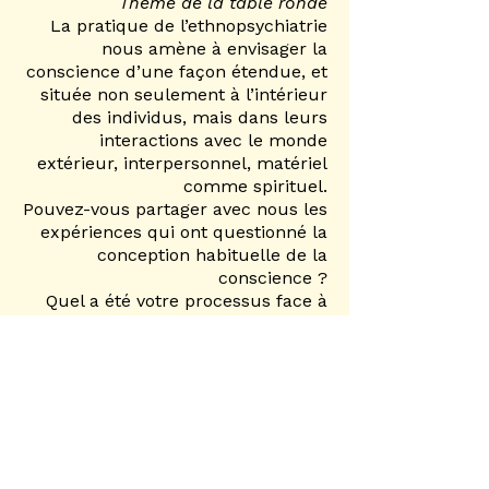
Thème de la table ronde
La pratique de l’ethnopsychiatrie
nous amène à envisager la
conscience d’une façon étendue, et
située non seulement à l’intérieur
des individus, mais dans leurs
interactions avec le monde
extérieur, interpersonnel, matériel
comme spirituel.
Pouvez-vous partager avec nous les
expériences qui ont questionné la
conception habituelle de la
conscience ?
Quel a été votre processus face à
ce questionnement ? En quoi cela
a-t-il influencé votre pratique de
soignant, chercheur ou consultant
?
Qu’est-ce que cela a transformé
pour vous? (Changement de
collectifs, d’affiliations
professionnelles, changement de