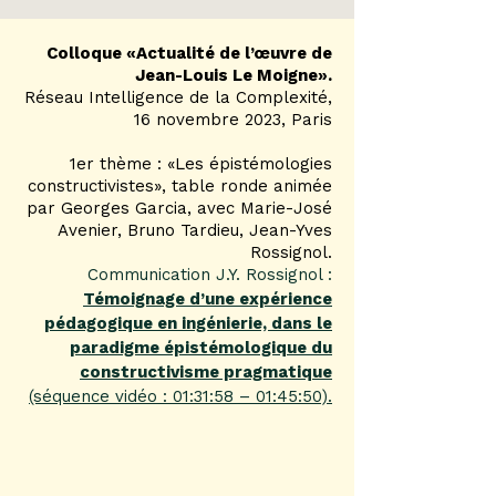
Colloque «Actualité de l’œuvre de
Jean-Louis Le Moigne».
Réseau Intelligence de la Complexité,
16 novembre 2023, Paris
1er thème : «Les épistémologies
constructivistes», table ronde animée
par Georges Garcia, avec Marie-José
Avenier, Bruno Tardieu, Jean-Yves
Rossignol.
Communication J.Y. Rossignol :
Témoignage d’une expérience
pédagogique en ingénierie, dans le
paradigme épistémologique du
constructivisme pragmatique
(séquence vidéo : 01:31:58 – 01:45:50).