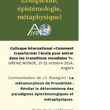
(complexité,
épistémologie,
métaphysique)
Colloque international «Comment
transformer l'école pour entrer
dans les transitions mondiales ?».
GRENE.MONDE, 21-22 octobre 2024,
Angers
Communication de J.Y. Rossignol :
La
métamorphose de Prométhée ;
Révéler le déterminisme des
paradigmes épistémologiques et
métaphysiques
.